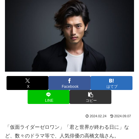
X
Facebook
はてブ
LINE
コピー
2024.02.24
2024.09.07
「仮面ライダーゼロワン」「君と世界が終わる日に」な
ど、数々のドラマ等で、人気俳優の高橋文哉さん。