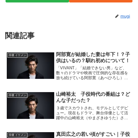
mugi
関連記事
阿部寛が結婚した妻は年下！？子
俳優 イケメン
供はいるの？馴れ初めについて！
「VIVANT」「結婚できない男」など、
数々のドラマや映画で圧倒的な存在感を
放ち続けている阿部寛（あべひろし）さ
ん。年齢を重ねるごとに魅力が増して、
「かっこいい！」と改めて気になってい
る人も多いのではないでしょうか。私
山崎裕太 子役時代の番組は？ど
俳優 イケメン
も、あの何とも言えない...
んな子だった？
３歳でスカウトされ、モデルとしてデビ
ュー。現在もドラマ、舞台俳優として活
躍中の山崎裕太（やまざきゆうた）さ
ん。子役時代、どんな番組ににでてたの
か、どんな子供だったのか気になります
よね。調べてみました。山崎裕太の子役
真田広之の若い頃がすごい｜子役
俳優 イケメン
時代の番組は？山崎裕太さん...