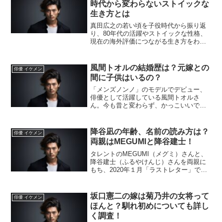
時代から変わらないストイックな
生き方とは
真田広之の若い頃を子役時代から振り返
り、80年代の活躍やストイックな性格、
現在の海外評価につながる生き方をわか
りやすく解説します。真田広之さんとい
えば、現在は海外でも高い評価を受けて
いる日本を代表する俳優です。そんな真
風間トオルの結婚歴は？元嫁との
俳優 イケメン
田広之さんについて、「...
間に子供はいるの？
「メンズノンノ」のモデルでデビュー、
俳優として活躍している風間トオルさ
ん。今も昔と変わらず、かっこいいです
よね！とても、60代と思えない！そん
な、風間トオルさんの奥さんの話って聞
かないですよね？気なってしまい結婚し
降谷凪の年齢、名前の読み方は？
俳優 イケメン
ているのか、調べてみました...
両親はMEGUMIと降谷建士！
タレントのMEGUMI（メグミ）さんと、
降谷建士（ふるやけんじ）さんを両親に
もち、2020年１月「ラストレター」で、
松たか子さんの息子役で俳優デビューし
ています。そんな、降谷凪さんの、読み
方、名前の由来、学校、両親について調
坂口憲二の嫁は菊乃井の女将って
俳優 イケメン
べてみました。降...
ほんと？馴れ初めについても詳し
く調査！