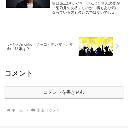
坂口憲二(さかぐち けんじ）さんの妻が
「菊乃井の女将」なのか、噂もあり気に
なっている方も多いのではないでしょう
か？実はこの噂には誤解が多く、真実と
は少し違うのです。ここでは、その真相
について詳しく解説し、2人の馴れ初めや
奥様の背景についても...
レベッカnokko（ノッコ）生い立ち、年
齢、結婚は？
コメント
コメントを書き込む
ホーム
俳優 イケメン