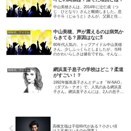
中山美穂さんは、2014年に辻仁成（つ
じ ひとなり）さんと離婚しました。息
子十斗（じゅうと）さんが、父親と住む
ことになった理由とは？息子の十斗さん
の現在と、中山美穂さんとの関係につい
て、調べてみました。中山美穂の息子は
中山美穂、声が震えるのは病気か
80年代 アイドル
現在大学生！十斗との関...
らきてる？原因はなに⁈
80年代人気の、トップアイドル中山美穂
さん。少しふっくらとしましたが、当時
のかわいらしさは健在ですね。そんな中
山美穂さんの声について、「声が震えて
いる」「声がかすれている」と言った声
があります。何故、声の震え、かすれが
網浜直子息子の学校はどこ？柔道
80年代 アイドル
あるのでしょうか。原因...
がすごい！？
1992年飯島直子さんとデュオ「W-NAO」
（ダブル・ナオ）で、人気のある網浜直
子さん。網浜直子さんには、2人の息子さ
んがいますが、子離れできないことで、
話題ですね！そんな息子二人はイケメン
で高学歴、柔道が凄いと言われていま
す。そんな、自慢...
高橋文哉は子役時代がある？小さい頃
は？兄弟はいるのか調査！