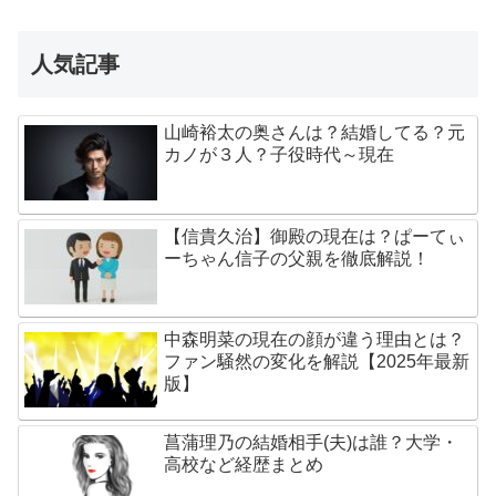
人気記事
山崎裕太の奥さんは？結婚してる？元
カノが３人？子役時代～現在
【信貴久治】御殿の現在は？ぱーてぃ
ーちゃん信子の父親を徹底解説！
中森明菜の現在の顔が違う理由とは？
ファン騒然の変化を解説【2025年最新
版】
菖蒲理乃の結婚相手(夫)は誰？大学・
高校など経歴まとめ