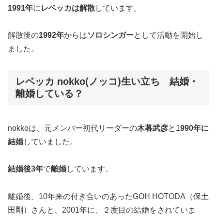
1991年
に
レベッカは解散
しています。
解散後の
1992年
からは
ソロシンガー
として活動を開始し
ました。
レベッカ nokko(ノッコ)生い立ち 結婚・
離婚している？
nokkoは、元メンバー初代リーダーの
木暮武彦
と1
990年に
結婚
していました。
結婚後3年
で
離婚
しています。
離婚後、10年来の付き合いのあったGOH HOTODA（保土
田剛）さんと、2001年に、２度目の結婚をされていま