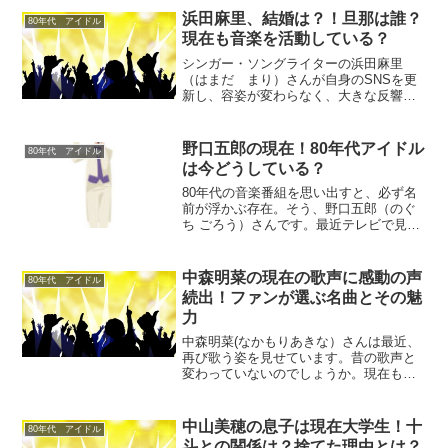
浜田麻里、結婚は？！旦那は誰？
80年代 アイドル
現在も音楽を活動している？
シンガー・ソングライターの浜田麻里
（はまだ まり）さんが自身のSNSを更
新し、容姿が変わらなく、大きな反響を
呼んでいると話題になっています。1982
年にデビューしてから、容姿だけでな
く、迫力のある、高音の声量も健在で
野口五郎の現在！80年代アイドル
80年代 アイドル
す！国内外で活動していま...
は今どうしている？
80年代の音楽番組を思い出すと、必ず名
前が浮かぶ存在。そう、野口五郎（のぐ
ち ごろう）さんです。最近テレビで見か
ける機会が少なくなり、「野口五郎さん
って、今どうしてるんだろう？」「元気
にしているのかな？」と、ふと気になっ
中森明菜の現在の歌声に感動の声
80年代 アイドル
た人も多いのではない...
続出！ファンが選ぶ名曲とその魅
力
中森明菜(なかもりあきな）さんは最近、
再び歌う姿を見せています。昔の歌声と
変わっていないのでしょうか。現在もそ
の歌声を聴ける場所があるのであれば、
ぜひ知りたいと感じる方もいるかもしれ
ません。感動したという声も多く、どの
中山美穂の息子は現在大学生！十
80年代 アイドル
曲が特に人気なのか気に...
斗との関係は？捨てた理由とは？