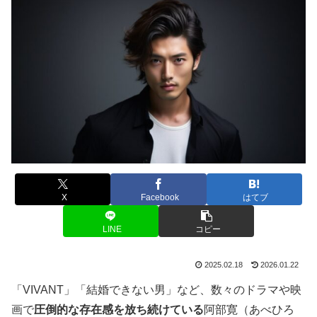
X
Facebook
はてブ
LINE
コピー
2025.02.18
2026.01.22
「VIVANT」「結婚できない男」など、数々のドラマや映
画で
圧倒的な存在感を放ち続けている
阿部寛（あべひろ