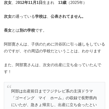
次女
、2
012年11月1日
生まれ
13歳
（2025年）
次女
の通っている
学校は
、
公表されてません。
長女
とは
別の学校
です。
阿部寛さんは、子供のために渋谷区に引っ越しをしている
のですが、その周辺の学校だということは、わかります
また、阿部寛さんは、次女の出産に立ち会っていたんで
す！
阿部は出産前日までフジテレビ系の主演ドラマ
「ゴーイング マイ ホーム」の収録で長野県内
にいたが、急きょ帰京し、出産に立ち会ったとい