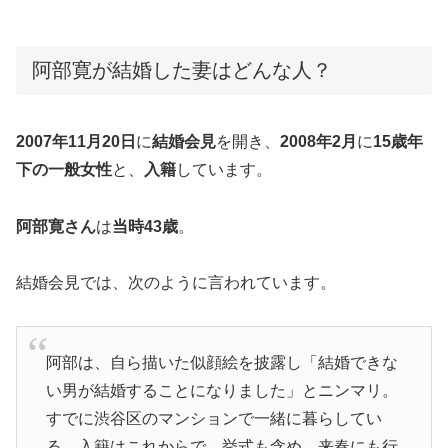
阿部寛が結婚した妻はどんな人？
2007年11月20日
に
結婚会見
を開き、
2008年2月
に
15歳年
下の一般女性
と、
入籍
しています。
阿部寛さん
は
当時43歳
。
結婚会見では、次のように言われています。
阿部は、自ら描いた似顔絵を披露し「結婚できな
い男が結婚することになりました」とニンマリ。
すでに渋谷区のマンションで一緒に暮らしてい
る。入籍はこれからで、挙式も含め、来春にも行