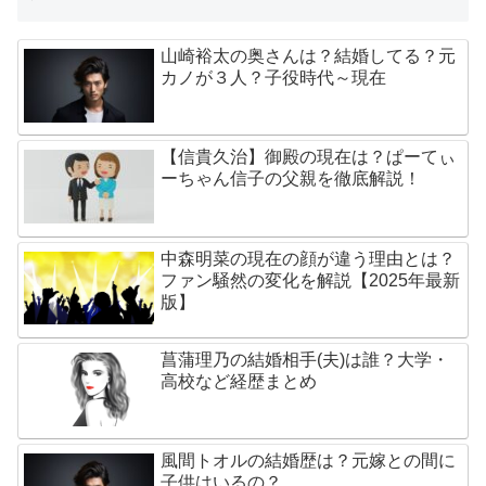
山崎裕太の奥さんは？結婚してる？元
カノが３人？子役時代～現在
【信貴久治】御殿の現在は？ぱーてぃ
ーちゃん信子の父親を徹底解説！
中森明菜の現在の顔が違う理由とは？
ファン騒然の変化を解説【2025年最新
版】
菖蒲理乃の結婚相手(夫)は誰？大学・
高校など経歴まとめ
風間トオルの結婚歴は？元嫁との間に
子供はいるの？