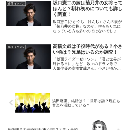
よね。調べてみました。山崎裕太の子役
坂口憲二の嫁は菊乃井の女将って
俳優 イケメン
時代の番組は？山崎裕太さん...
ほんと？馴れ初めについても詳し
く調査！
坂口憲二(さかぐち けんじ）さんの妻が
「菊乃井の女将」なのか、噂もあり気に
なっている方も多いのではないでしょう
か？実はこの噂には誤解が多く、真実と
は少し違うのです。ここでは、その真相
について詳しく解説し、2人の馴れ初めや
高橋文哉は子役時代がある？小さ
俳優 イケメン
奥様の背景についても...
い頃は？兄弟はいるのか調査！
「仮面ライダーゼロワン」「君と世界が
終わる日に」など、数々のドラマ等で、
人気俳優の高橋文哉さん。小さい頃から
イケメン?!と言われています。幼少期は
どんな子どもだったのか、兄弟はいるの
か気になりますね。子役時代からなの
か、デビューはスカウトな...
浜田麻里、結婚は？！旦那は誰？現在も
音楽を活動している？
菖蒲理乃の結婚相手(夫)は誰？大学・高校