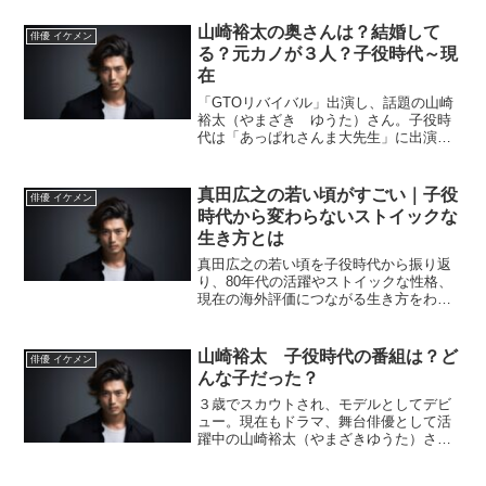
ています。そんな、降谷凪さんの、読み
方、名前の由来、学校、両親について調
山崎裕太の奥さんは？結婚して
俳優 イケメン
べてみました。降...
る？元カノが３人？子役時代～現
在
「GTOリバイバル」出演し、話題の山崎
裕太（やまざき ゆうた）さん。子役時
代は「あっぱれさんま大先生」に出演し
ブレイクした、山崎裕太さんの現在、結
婚や元カノについて調べてみました。
真田広之の若い頃がすごい｜子役
俳優 イケメン
時代から変わらないストイックな
生き方とは
真田広之の若い頃を子役時代から振り返
り、80年代の活躍やストイックな性格、
現在の海外評価につながる生き方をわか
りやすく解説します。真田広之さんとい
えば、現在は海外でも高い評価を受けて
いる日本を代表する俳優です。そんな真
山崎裕太 子役時代の番組は？ど
俳優 イケメン
田広之さんについて、「...
んな子だった？
３歳でスカウトされ、モデルとしてデビ
ュー。現在もドラマ、舞台俳優として活
躍中の山崎裕太（やまざきゆうた）さ
ん。子役時代、どんな番組ににでてたの
か、どんな子供だったのか気になります